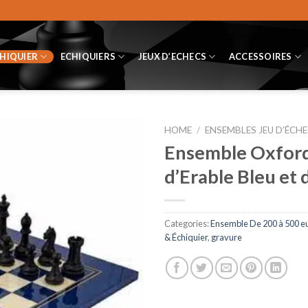
CHIQUIER
ECHIQUIERS
JEUX D’ECHECS
ACCESSOIRES
HOME
/
ENSEMBLES JEU D’ÉCHE
Ensemble Oxford 
d’Erable Bleu et 
Categories:
Ensemble De 200 à 500 e
& Échiquier
,
gravure