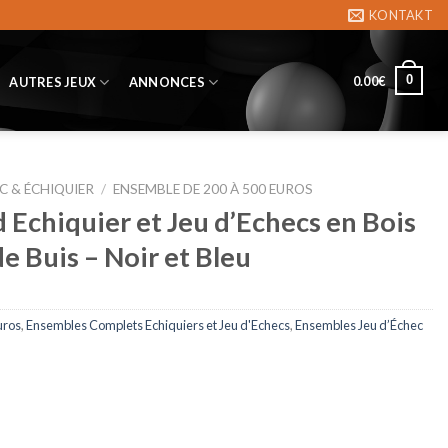
KONTAKT
0
0.00
€
AUTRES JEUX
ANNONCES
C & ÉCHIQUIER
/
ENSEMBLE DE 200 À 500 EUROS
Echiquier et Jeu d’Echecs en Bois
de Buis – Noir et Bleu
uros
,
Ensembles Complets Echiquiers et Jeu d'Echecs
,
Ensembles Jeu d’Échec