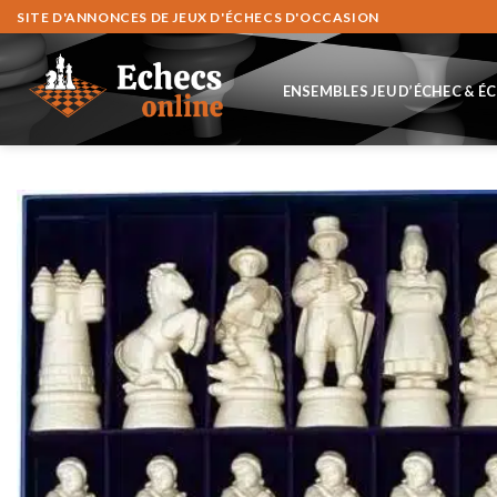
Fortsæt
SITE D'ANNONCES DE JEUX D'ÉCHECS D'OCCASION
til
indhold
ENSEMBLES JEU D’ÉCHEC & É