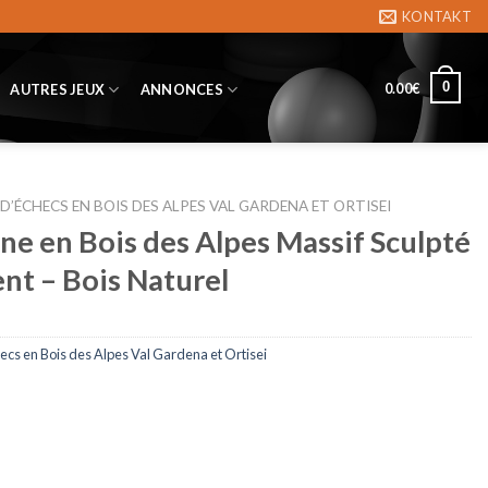
KONTAKT
0
0.00
€
AUTRES JEUX
ANNONCES
 D’ÉCHECS EN BOIS DES ALPES VAL GARDENA ET ORTISEI
ine en Bois des Alpes Massif Sculpté
nt – Bois Naturel
ecs en Bois des Alpes Val Gardena et Ortisei