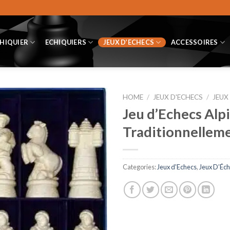
CHIQUIER
ECHIQUIERS
JEUX D’ECHECS
ACCESSOIRES
HOME
/
JEUX D'ECHECS
/
JEUX
Jeu d’Echecs Alp
Traditionnelleme
Categories:
Jeux d'Echecs
,
Jeux D’Éch