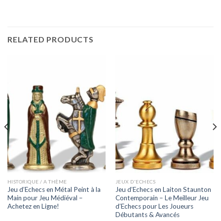
RELATED PRODUCTS
HISTORIQUE / A THÈME
JEUX D'ECHECS
Jeu d’Echecs en Métal Peint à la
Jeu d’Echecs en Laiton Staunton
Main pour Jeu Médiéval –
Contemporain – Le Meilleur Jeu
Achetez en Ligne!
d’Echecs pour Les Joueurs
Débutants & Avancés