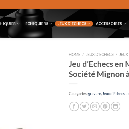
CHIQUIER
ECHIQUIERS
JEUX D’ECHECS
ACCESSOIRES
HOME
/
JEUX D'ECHECS
/
JEUX
Jeu d’Echecs en 
Société Mignon à
Categories:
gravure
,
Jeux d'Echecs
,
J