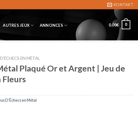
KONTAKT
0
0.00
€
AUTRES JEUX
ANNONCES
 D'ÉCHECS EN MÉTAL
Métal Plaqué Or et Argent | Jeu de
 Fleurs
eux D'Échecs en Métal