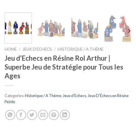
HOME
/
JEUX D'ECHECS
/
HISTORIQUE / A THÈME
Jeu d’Echecs en Résine Roi Arthur |
Superbe Jeu de Stratégie pour Tous les
Ages
Categories:
Historique / A Thème
,
Jeux d'Echecs
,
Jeux D’Échecs en Résine
Peinte