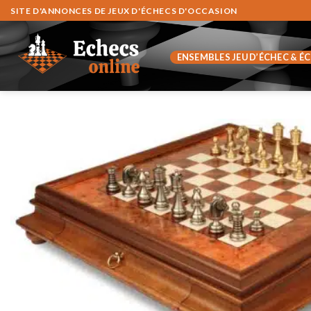
Fortsæt
SITE D'ANNONCES DE JEUX D'ÉCHECS D'OCCASION
til
indhold
ENSEMBLES JEU D’ÉCHEC & É