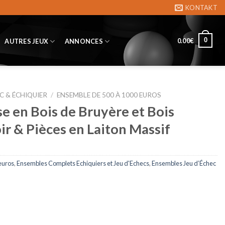
KONTAKT
0
0.00
€
AUTRES JEUX
ANNONCES
C & ÉCHIQUIER
/
ENSEMBLE DE 500 À 1000 EUROS
se en Bois de Bruyère et Bois
ir & Pièces en Laiton Massif
euros
,
Ensembles Complets Echiquiers et Jeu d'Echecs
,
Ensembles Jeu d’Échec