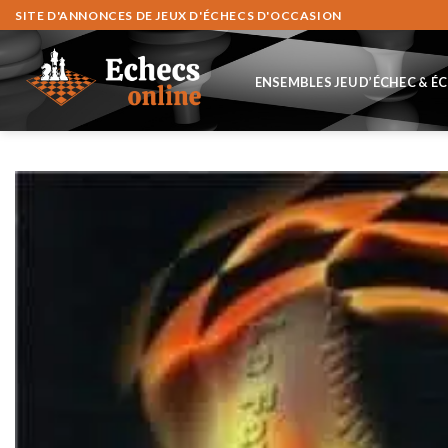
Fortsæt
SITE D'ANNONCES DE JEUX D'ÉCHECS D'OCCASION
til
indhold
ENSEMBLES JEU D’ÉCHEC & É