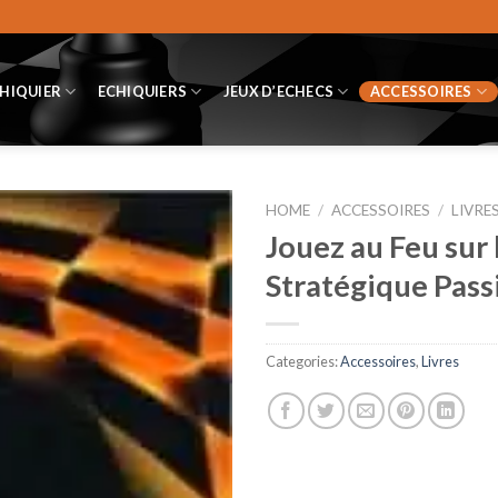
CHIQUIER
ECHIQUIERS
JEUX D’ECHECS
ACCESSOIRES
HOME
/
ACCESSOIRES
/
LIVRE
Jouez au Feu sur 
Stratégique Pass
Categories:
Accessoires
,
Livres