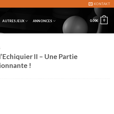
KONTAKT
0
0.00
€
AUTRES JEUX
ANNONCES
S
l’Echiquier II – Une Partie
ionnante !