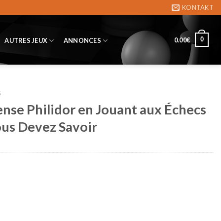
KONTAKT
0
0.00
€
AUTRES JEUX
ANNONCES
S
ense Philidor en Jouant aux Échecs
ous Devez Savoir