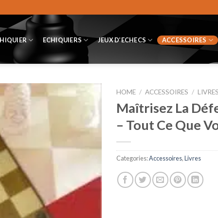
CHIQUIER
ECHIQUIERS
JEUX D’ECHECS
ACCESSOIRES
HOME
/
ACCESSOIRES
/
LIVRE
Maîtrisez La Déf
– Tout Ce Que V
Categories:
Accessoires
,
Livres