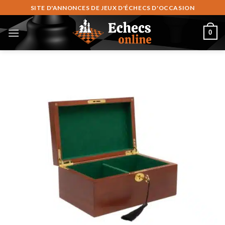
Fortsæt
SITE D'ANNONCES DE JEUX D'ÉCHECS D'OCCASION
til
indhold
0