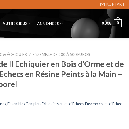
KONTAKT
0
0.00
€
AUTRES JEUX
ANNONCES
C & ÉCHIQUIER
/
ENSEMBLE DE 200 À 500 EUROS
e II Echiquier en Bois d’Orme et de
Echecs en Résine Peints à la Main –
porel
uros
,
Ensembles Complets Echiquiers et Jeu d'Echecs
,
Ensembles Jeu d’Échec