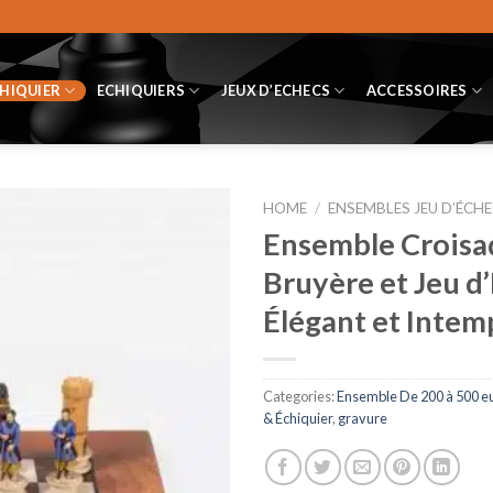
CHIQUIER
ECHIQUIERS
JEUX D’ECHECS
ACCESSOIRES
HOME
/
ENSEMBLES JEU D’ÉCHE
Ensemble Croisad
Bruyère et Jeu d’
Élégant et Intem
Categories:
Ensemble De 200 à 500 e
& Échiquier
,
gravure