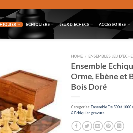
CHIQUIER
ECHIQUIERS
JEUX D’ECHECS
ACCESSOIRES
HOME
/
ENSEMBLES JEU D’ÉCHE
Ensemble Echiqui
Orme, Ebène et B
Bois Doré
Categories:
Ensemble De 500 à 1000 
& Échiquier
,
gravure