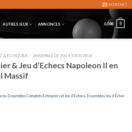
KONTAKT
0
0.00
€
AUTRES JEUX
ANNONCES
C & ÉCHIQUIER
/
ENSEMBLE DE 200 À 500 EUROS
er & Jeu d’Echecs Napoleon II en
l Massif
uros
,
Ensembles Complets Echiquiers et Jeu d'Echecs
,
Ensembles Jeu d’Échec