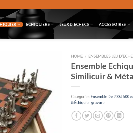
CHIQUIER
ECHIQUIERS
JEUX D’ECHECS
ACCESSOIRES
HOME
/
ENSEMBLES JEU D’ÉCHE
Ensemble Echiqui
Similicuir & Méta
Categories:
Ensemble De 200 à 500 e
& Échiquier
,
gravure