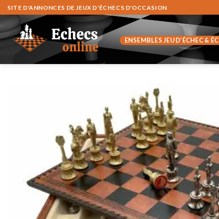
Fortsæt
SITE D'ANNONCES DE JEUX D'ÉCHECS D'OCCASION
til
indhold
ENSEMBLES JEU D’ÉCHEC & É