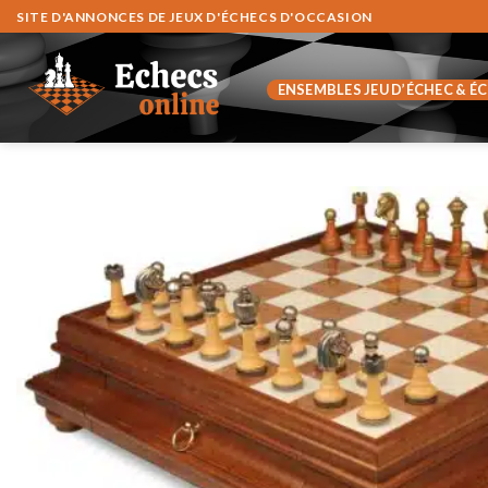
Fortsæt
SITE D'ANNONCES DE JEUX D'ÉCHECS D'OCCASION
til
indhold
ENSEMBLES JEU D’ÉCHEC & É