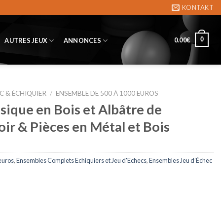
KONTAKT
0
0.00
€
AUTRES JEUX
ANNONCES
C & ÉCHIQUIER
/
ENSEMBLE DE 500 À 1000 EUROS
sique en Bois et Albâtre de
ir & Pièces en Métal et Bois
euros
,
Ensembles Complets Echiquiers et Jeu d'Echecs
,
Ensembles Jeu d’Échec