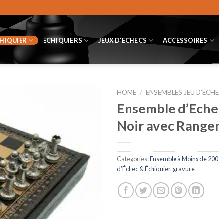
CHIQUIER
ECHIQUIERS
JEUX D’ECHECS
ACCESSOIRES
HOME
/
ENSEMBLES JEU D’ÉCHE
Ensemble d’Echec
Noir avec Rangem
Categories:
Ensemble à Moins de 200
d’Échec & Échiquier
,
gravure