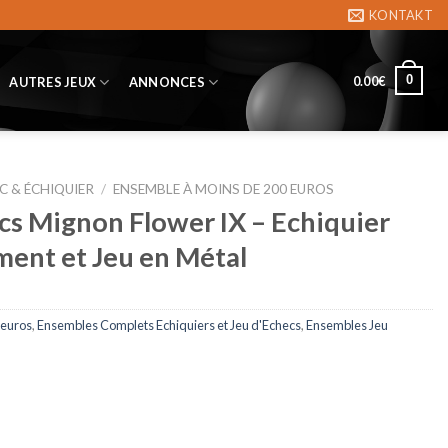
KONTAKT
0
0.00
€
AUTRES JEUX
ANNONCES
C & ÉCHIQUIER
/
ENSEMBLE À MOINS DE 200 EUROS
s Mignon Flower IX – Echiquier
ent et Jeu en Métal
 euros
,
Ensembles Complets Echiquiers et Jeu d'Echecs
,
Ensembles Jeu