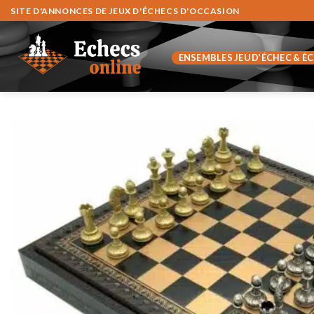
Fortsæt
SITE D'ANNONCES DE JEUX D'ÉCHECS D'OCCASION
til
indhold
ENSEMBLES JEU D’ÉCHEC & É