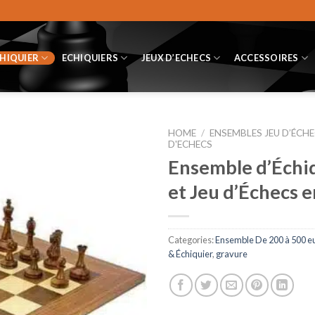
CHIQUIER
ECHIQUIERS
JEUX D’ECHECS
ACCESSOIRES
HOME
/
ENSEMBLES JEU D’ÉCHE
D'ECHECS
Ensemble d’Échiq
et Jeu d’Échecs 
Categories:
Ensemble De 200 à 500 e
& Échiquier
,
gravure