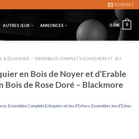
KONTAKT
0
0.00
€
AUTRES JEUX
ANNONCES
C & ÉCHIQUIER
/
ENSEMBLES COMPLETS ECHIQUIERS ET JEU
uier en Bois de Noyer et d’Erable
en Bois de Rose Doré – Blackmore
uros
,
Ensembles Complets Echiquiers et Jeu d'Echecs
,
Ensembles Jeu d’Échec