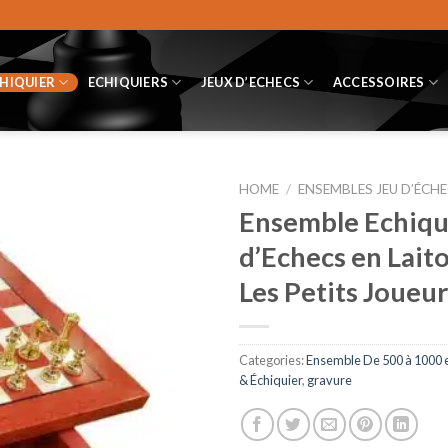
CHIQUIER
ECHIQUIERS
JEUX D’ECHECS
ACCESSOIRES
HOME
/
ENSEMBLES JEU D’ÉCHE
Ensemble Echiqui
d’Echecs en Laito
Les Petits Joueur
Categories:
Ensemble De 500 à 1000 
& Échiquier
,
gravure