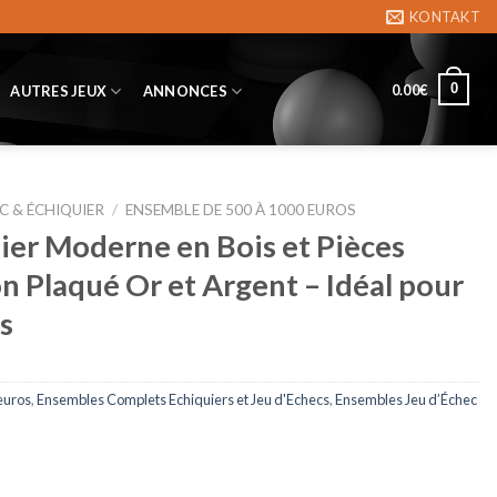
KONTAKT
0
0.00
€
AUTRES JEUX
ANNONCES
C & ÉCHIQUIER
/
ENSEMBLE DE 500 À 1000 EUROS
er Moderne en Bois et Pièces
n Plaqué Or et Argent – Idéal pour
s
euros
,
Ensembles Complets Echiquiers et Jeu d'Echecs
,
Ensembles Jeu d’Échec