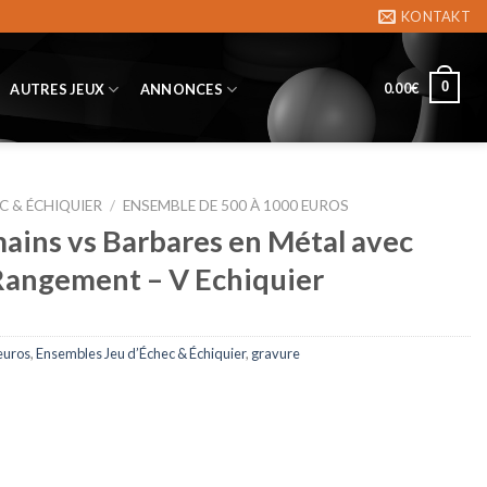
KONTAKT
0
0.00
€
AUTRES JEUX
ANNONCES
C & ÉCHIQUIER
/
ENSEMBLE DE 500 À 1000 EUROS
ains vs Barbares en Métal avec
Rangement – V Echiquier
euros
,
Ensembles Jeu d’Échec & Échiquier
,
gravure