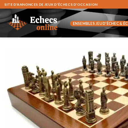
Fortsæt
SITE D'ANNONCES DE JEUX D'ÉCHECS D'OCCASION
til
indhold
ENSEMBLES JEU D’ÉCHEC & É